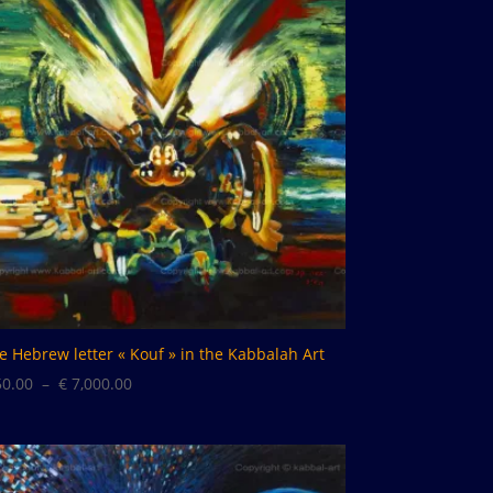
e Hebrew letter « Kouf » in the Kabbalah Art
Plage
0.00
–
€
7,000.00
de
prix :
€ 50.00