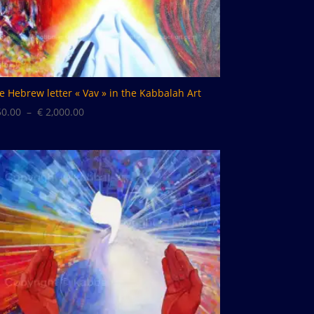
e Hebrew letter « Vav » in the Kabbalah Art
Plage
0.00
–
€
2,000.00
de
prix :
€ 50.00
à
€ 2,000.00