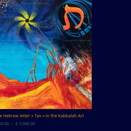
à
€ 7,000.00
e Hebrew letter « Tav » in the Kabbalah Art
Plage
0.00
–
€
7,000.00
de