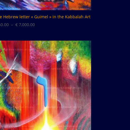
e Hebrew letter « Guimel » in the Kabbalah Art
Plage
0.00
–
€
7,000.00
de
prix :
€ 50.00
à
€ 7,000.00