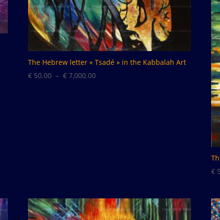
The Hebrew letter « Tsadé » in the Kabbalah Art
Plage
€
50.00
–
€
7,000.00
de
prix :
€ 50.00
à
€ 7,000.00
Th
€
5