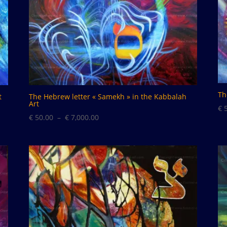
Th
t
The Hebrew letter « Samekh » in the Kabbalah
Art
€
5
Plage
€
50.00
–
€
7,000.00
de
prix :
€ 50.00
à
€ 7,000.00