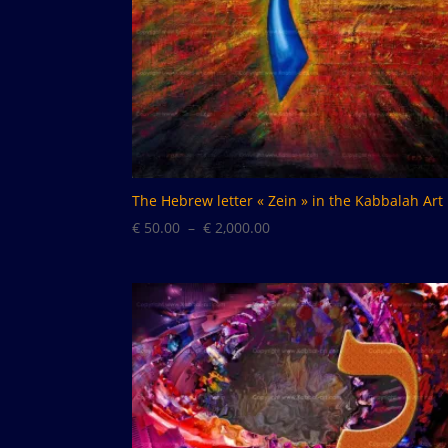
The Hebrew letter « Zein » in the Kabbalah Art
Plage
€
50.00
–
€
2,000.00
de
prix :
€ 50.00
à
€ 2,000.00