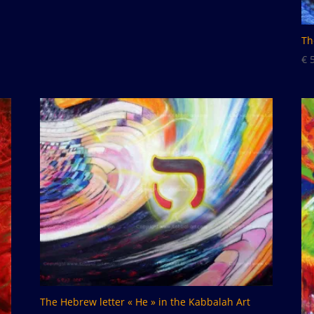
prix :
€ 50.00
Th
à
€ 7,000.00
€
5
The Hebrew letter « He » in the Kabbalah Art