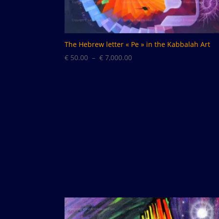
The Hebrew letter « Pe » in the Kabbalah Art
Plage
€
50.00
–
€
7,000.00
de
prix :
€ 50.00
à
€ 7,000.00