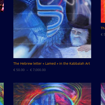
Th
€
5
The Hebrew letter « Lamed » in the Kabbalah Art
Plage
€
50.00
–
€
7,000.00
de
prix :
€ 50.00
à
€ 7,000.00