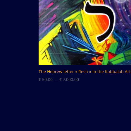
The Hebrew letter « Resh » in the Kabbalah Art
Plage
€
50.00
–
€
7,000.00
de
prix :
€ 50.00
à
€ 7,000.00