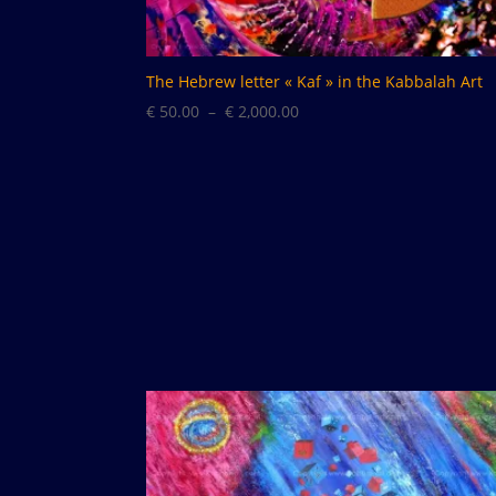
The Hebrew letter « Kaf » in the Kabbalah Art
Plage
€
50.00
–
€
2,000.00
de
prix :
€ 50.00
à
€ 2,000.00