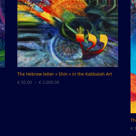
The Hebrew letter « Shin » in the Kabbalah Art
Plage
€
50.00
–
€
2,000.00
de
prix :
€ 50.00
à
Th
€ 2,000.00
€
5