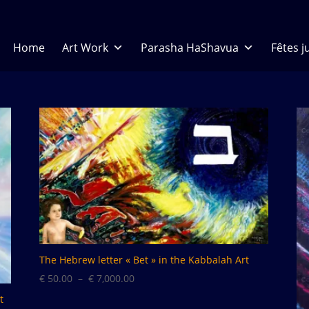
Home
Art Work
Parasha HaShavua
Fêtes j
The Hebrew letter « Bet » in the Kabbalah Art
Plage
€
50.00
–
€
7,000.00
de
t