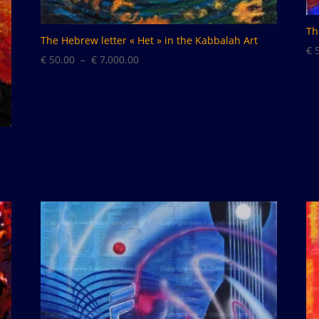
Th
The Hebrew letter « Het » in the Kabbalah Art
€
5
Plage
€
50.00
–
€
7,000.00
de
prix :
€ 50.00
à
€ 7,000.00