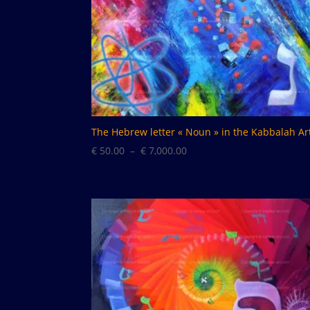
The Hebrew letter « Noun » in the Kabbalah Ar
Plage
€
50.00
–
€
7,000.00
de
prix :
€ 50.00
à
€ 7,000.00