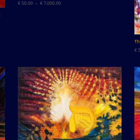
Plage
€
50.00
–
€
7,000.00
de
t
prix :
€ 50.00
à
Th
€ 7,000.00
€
5