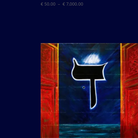
Plage
€
50.00
–
€
7,000.00
de
prix :
€ 50.00
à
€ 7,000.00