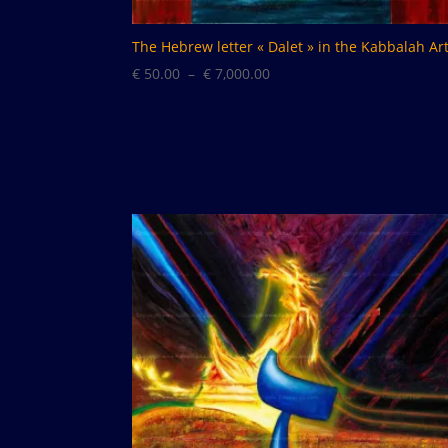
The Hebrew letter « Dalet » in the Kabbalah Ar
Plage
€
50.00
–
€
7,000.00
de
prix :
€ 50.00
à
€ 7,000.00