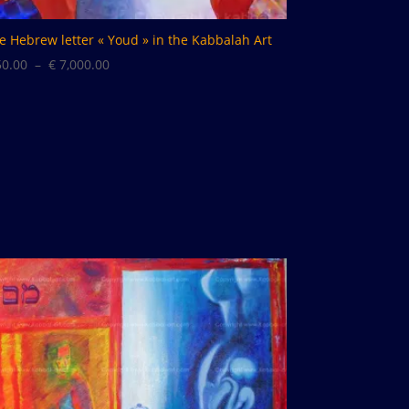
e Hebrew letter « Youd » in the Kabbalah Art
Plage
0.00
–
€
7,000.00
de
prix :
€ 50.00
à
€ 7,000.00