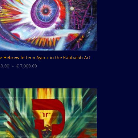
e Hebrew letter « Ayin » in the Kabbalah Art
Plage
0.00
–
€
7,000.00
de
prix :
€ 50.00
à
€ 7,000.00