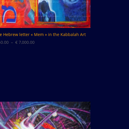
e Hebrew letter « Mem » in the Kabbalah Art
Plage
0.00
–
€
7,000.00
de
prix :
€ 50.00
à
€ 7,000.00