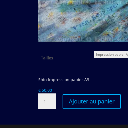
Tailles
Shin Impression papier A3
€
50.00
quantité
Ajouter au panier
de
The
Hebrew
letter