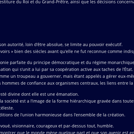
vestiture du Roi et du Grand-Prêtre, ainsi que les décisions concern
son autorité, loin d’être absolue, se limite au pouvoir exécutif.
 pouvoirs » bien des siècles avant qu’elle ne fut reconnue comme in
monie parfaite du principe démocratique et du régime monarchique
nation qui s’unit a lui par sa coopération active aux taches de l’État.
 comme un troupeau a gouverner, mais étant appelés a gérer eux-mêm
hommes de confiance aux organismes centraux, les liens entre la Na
esté divine dont elle est une émanation.
e la société est a l’image de la forme hiérarchique gravée dans toute
céleste.
ditions de l’union harmonieuse dans l’ensemble de la création.
dévoué, visionnaire, courageux et par-dessus tout, humble.
s montrer que le monde mène quelque part et que son avenir est e