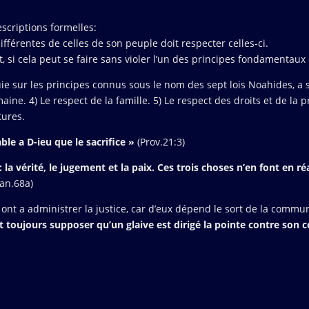
rescriptions formelles:
ifférentes de celles de son peuple doit respecter celles-ci.
tat, si cela peut se faire sans violer l’un des principes fondamentaux
uie sur les principes connus sous le nom des sept lois Noahides, a s
aine. 4) Le respect de la famille. 5) Le respect des droits et de la p
tures.
able a D-ieu que le sacrifice »
(Prov.21:3)
a vérité, le jugement et la paix. Ces trois choses n’en font en réa
an.68a)
ont a administrer la justice, car d’eux dépend le sort de la commu
t toujours supposer qu’un glaive est dirig
é
la pointe contre son c