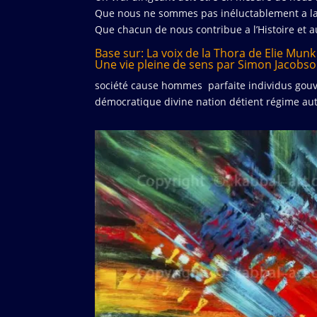
Que nous ne sommes pas inéluctablement a la 
Que chacun de nous contribue a l’Histoire et a
Base sur: La voix de la Thora de Elie Munk
Une vie pleine de sens par Simon Jacobs
société cause hommes parfaite individus gouv
démocratique divine nation détient régime au