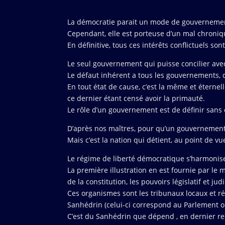
La démocratie parait un mode de gouvernement 
Cependant, elle est porteuse d’un mal chroniqu
En définitive, tous ces intérêts conflictuels s
Le seul gouvernement qui puisse concilier avec é
Le défaut inhérent a tous les gouvernements, qu
En tout état de cause, c’est la même et éternel
ce dernier étant censé avoir la primauté.
Le rôle d’un gouvernement est de définir sans
D’après nos maîtres, pour qu’un gouvernement soi
Mais c’est la nation qui détient, au point de v
Le régime de liberté démocratique s’harmonise 
La première illustration en est fournie par le
de la constitution, les pouvoirs législatif et judi
Ces organismes sont les tribunaux locaux et r
Sanhédrin (celui-ci correspond au Parlement o
C’est du Sanhédrin que dépend , en dernier resso