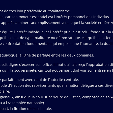
de très loin préférable au totalitarisme.
e, car son moteur essentiel est l’intérêt personnel des individus.
ont appelés a miner l’accomplissement vers lequel la société entière
quité l’intérêt individuel et l’intérêt public est celui fonde sur la
’ils soient de type totalitaire ou démocratique, est qu’ils sont fo
le confrontation fondamentale qui empoisonne l’humanité: la dualité 
 équivoque la ligne de partage entre les deux domaines.
t digne d’exercer son office, il faut qu’il ait reçu l’approbation d
ue civil, la souveraineté, car tout gouvernant doit voir son entrée e
parfaitement avec celui de l’autorité centrale.
 mode d’élection des représentants que la nation délègue a ses dive
ciaire.
égionaux, ainsi que la cour supérieure de justice, composée de so
u a l’Assemblée nationale).
rt, la fixation de la Loi orale.