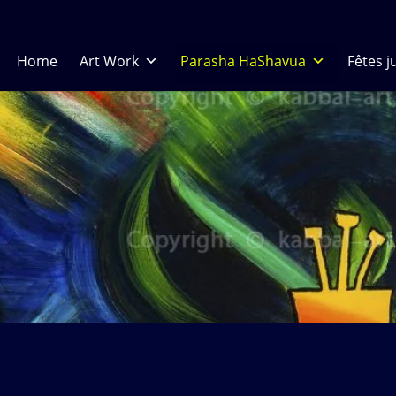
Home
Art Work
Parasha HaShavua
Fêtes j