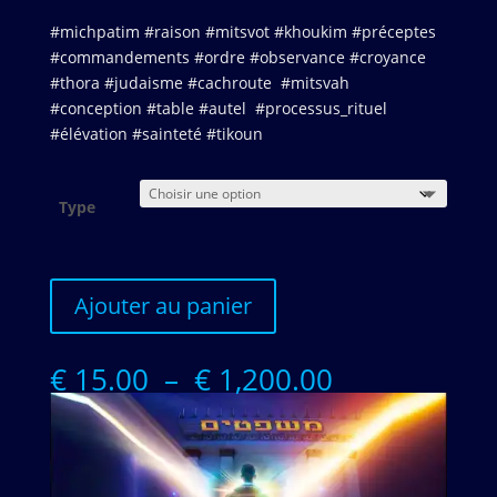
#michpatim #raison #mitsvot #khoukim #préceptes
#commandements #ordre #observance #croyance
#thora #judaisme #cachroute #mitsvah
#conception #table #autel #processus_rituel
#élévation #sainteté #tikoun
Type
Ajouter au panier
Plage
€
15.00
–
€
1,200.00
de
prix :
€ 15.00
à