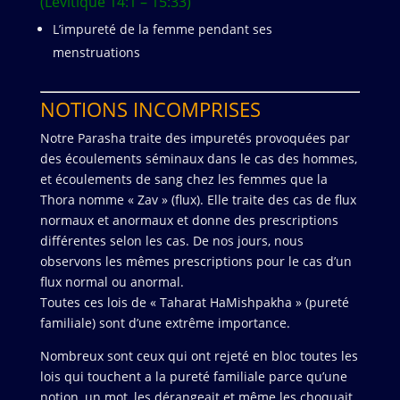
(Lévitique 14:1 – 15:33)
letter
"Mem"
L’impureté de la femme pendant ses
in
menstruations
the
Kabbalah
Art
NOTIONS INCOMPRISES
Notre Parasha traite des impuretés provoquées par
des écoulements séminaux dans le cas des hommes,
et écoulements de sang chez les femmes que la
Thora nomme « Zav » (flux). Elle traite des cas de flux
normaux et anormaux et donne des prescriptions
différentes selon les cas. De nos jours, nous
observons les mêmes prescriptions pour le cas d’un
flux normal ou anormal.
Toutes ces lois de « Taharat HaMishpakha » (pureté
familiale) sont d’une extrême importance.
Nombreux sont ceux qui ont rejeté en bloc toutes les
lois qui touchent a la pureté familiale parce qu’une
notion, un mot, les dérangeait et même les choquait