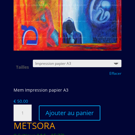
Tailles
Effacer
Mem Impression papier A3
€
50.00
quantité
Ajouter au panier
de
The
METSORA
Hebrew