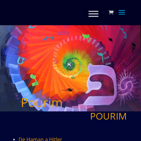
Pourim
POURIM
De Haman a Hitler