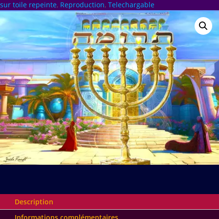
€ 1,200.00
sur toile repeinte
,
Reproduction
,
Telechargable
Description
Informations complémentaires