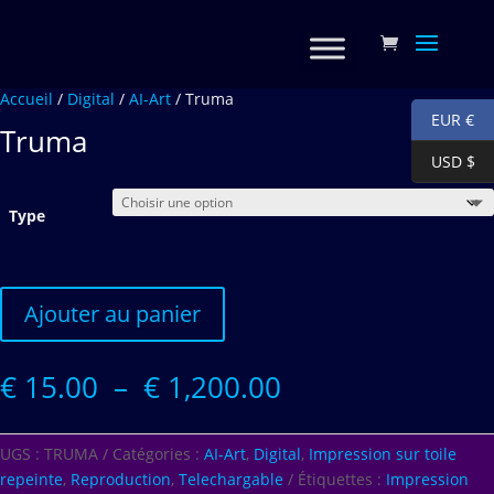
Accueil
/
Digital
/
AI-Art
/ Truma
EUR €
Truma
USD $
Type
Ajouter au panier
Plage
€
15.00
–
€
1,200.00
de
prix :
€ 15.00
UGS :
TRUMA
Catégories :
AI-Art
,
Digital
,
Impression sur toile
à
repeinte
,
Reproduction
,
Telechargable
Étiquettes :
Impression