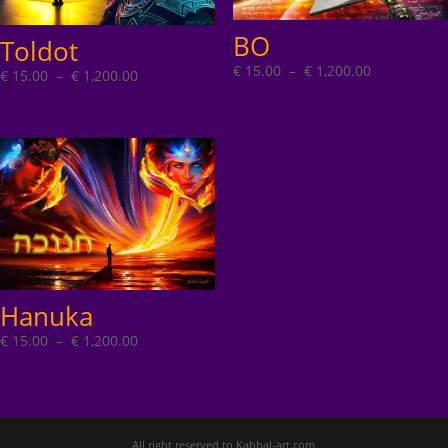
BO
Toldot
Plage
€
15.00
–
€
1,200.00
Plage
€
15.00
–
€
1,200.00
de
de
prix :
prix :
€ 15.00
€ 15.00
à
à
€ 1,200.00
€ 1,200.00
Hanuka
Plage
€
15.00
–
€
1,200.00
de
prix :
€ 15.00
à
All right reserved to Kabbal-art.com